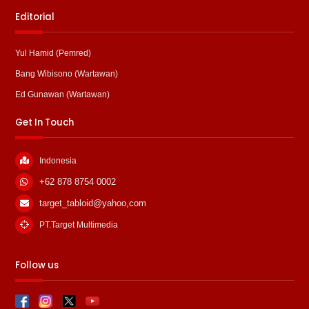
Editorial
Yul Hamid (Pemred)
Bang Wibisono (Wartawan)
Ed Gunawan (Wartawan)
Get In Touch
Indonesia
+62 878 8754 0002
target_tabloid@yahoo,com
PT.Target Multimedia
Follow us