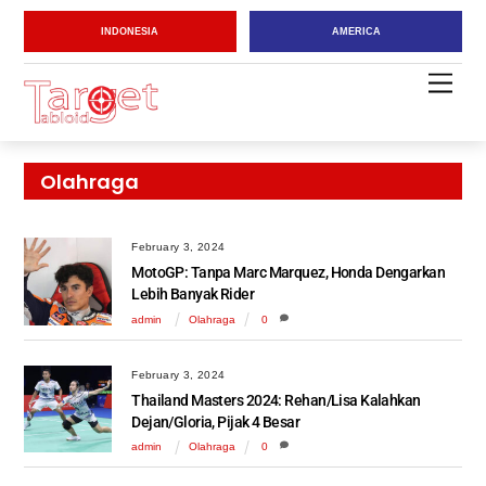
Skip
INDONESIA
AMERICA
to
content
Men
Olahraga
February 3, 2024
MotoGP: Tanpa Marc Marquez, Honda Dengarkan
Lebih Banyak Rider
admin
Olahraga
0
February 3, 2024
Thailand Masters 2024: Rehan/Lisa Kalahkan
Dejan/Gloria, Pijak 4 Besar
admin
Olahraga
0