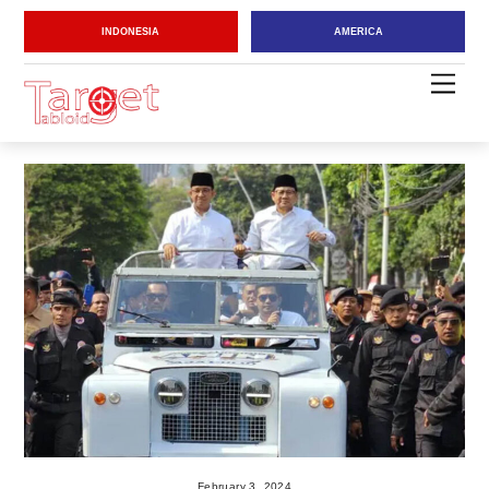
Skip
INDONESIA
AMERICA
to
content
Men
February 3, 2024